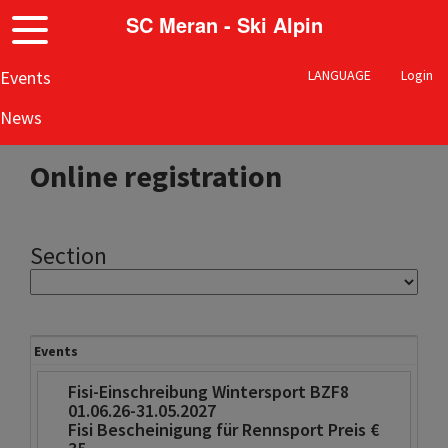
SC Meran - Ski Alpin
Events
LANGUAGE
Login
News
Online registration
Section
Events
Fisi-Einschreibung Wintersport BZF8
01.06.26-31.05.2027
Fisi Bescheinigung für Rennsport Preis €